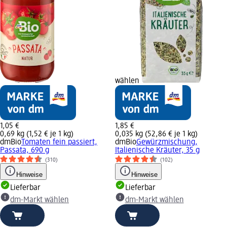
wählen
1,05 €
1,85 €
0,69 kg (1,52 € je 1 kg)
0,035 kg (52,86 € je 1 kg)
dmBio
Tomaten fein passiert,
dmBio
Gewürzmischung,
Passata, 690 g
Italienische Kräuter, 35 g
(310)
(102)
Hinweise
Hinweise
Lieferbar
Lieferbar
dm-Markt wählen
dm-Markt wählen