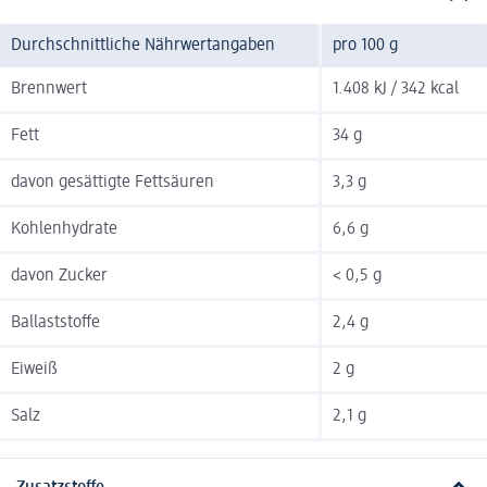
Durchschnittliche Nährwertangaben
pro 100 g
Brennwert
1.408 kJ / 342 kcal
Fett
34 g
davon gesättigte Fettsäuren
3,3 g
Kohlenhydrate
6,6 g
davon Zucker
< 0,5 g
Ballaststoffe
2,4 g
Eiweiß
2 g
Salz
2,1 g