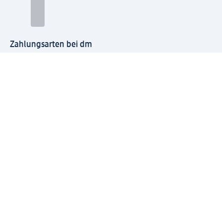
Zahlungsarten bei dm
Bei dm-med können die Zahlungsarten abweichen.
Mit dm verbinden
Jetzt die dm-App herunterladen