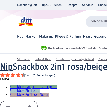
Nachhaltigkeit
Tipps & Trends
Rezepte
Services
Kunde
Suchen un
Neu
Marken
Make-up
Pflege & Parfum
Haare
Gesund
Kostenloser Versand ab 59 € mit dm-Konto
Startseite
Baby & Kind
Ausstattung für Baby & Kind
Kinder
Nip
Snackbox 2in1 rosa/beige,
4.4
(
9 Bewertungen
)
Farbe
Snackbox eat green 2in1 grün
Snackbox 2in1 blau
Snackbox 2in1 rosa/beige