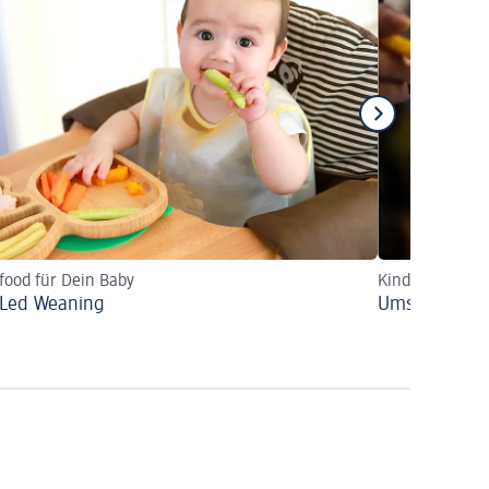
food für Dein Baby
Kinderarzt-Tip
Led Weaning
Umstellung a