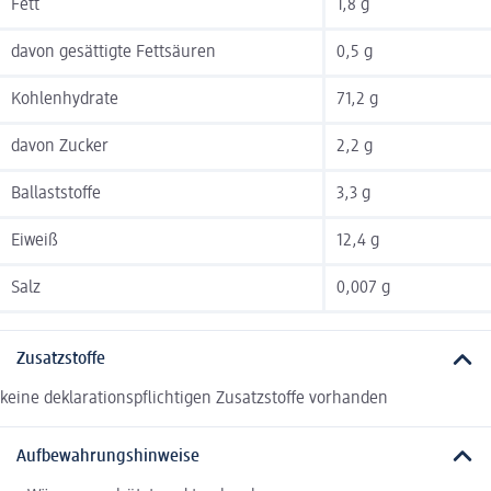
Fett
1,8 g
davon gesättigte Fettsäuren
0,5 g
Kohlenhydrate
71,2 g
davon Zucker
2,2 g
Ballaststoffe
3,3 g
Eiweiß
12,4 g
Salz
0,007 g
Zusatzstoffe
keine deklarationspflichtigen Zusatzstoffe vorhanden
Aufbewahrungshinweise