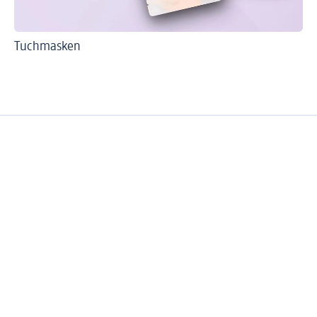
Tuchmasken
Re
Ge