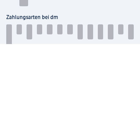
Zahlungsarten bei dm
Bei dm-med können die Zahlungsarten abweichen.
Mit dm verbinden
Jetzt die dm-App herunterladen