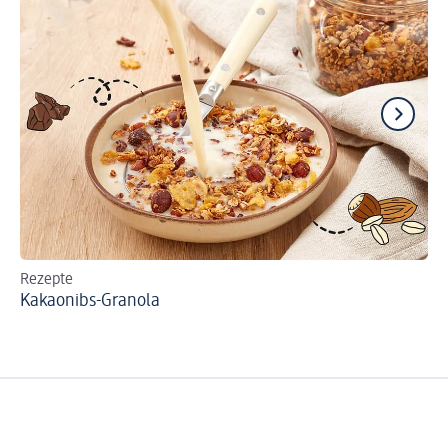
Rezepte
Re
Kakaonibs-Granola
Po