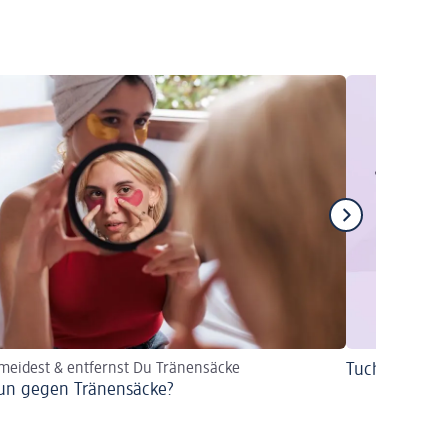
meidest & entfernst Du Tränensäcke
Tuchmasken
un gegen Tränensäcke?