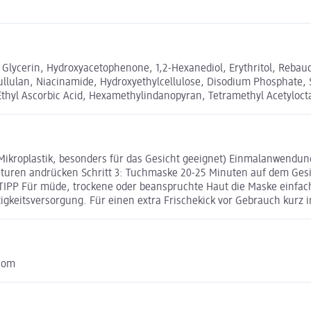
 Glycerin, Hydroxyacetophenone, 1,2-Hexanediol, Erythritol, Rebaudi
Pullulan, Niacinamide, Hydroxyethylcellulose, Disodium Phosphate,
Ethyl Ascorbic Acid, Hexamethylindanopyran, Tetramethyl Acetylo
e Mikroplastik, besonders für das Gesicht geeignet) Einmalanwend
onturen andrücken Schritt 3: Tuchmaske 20-25 Minuten auf dem Gesi
PP Für müde, trockene oder beanspruchte Haut die Maske einfach 
tigkeitsversorgung. Für einen extra Frischekick vor Gebrauch kurz 
com