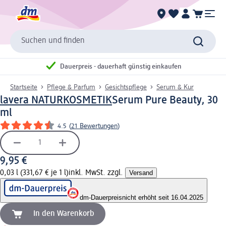
Suchen und finden
Dauerpreis - dauerhaft günstig einkaufen
Startseite
Pflege & Parfum
Gesichtspflege
Serum & Kur
lavera NATURKOSMETIK
Serum Pure Beauty, 30
ml
4.5
(
21 Bewertungen
)
9,95 €
0,03 l (331,67 € je 1 l)
inkl. MwSt. zzgl.
Versand
dm-Dauerpreis
nicht erhöht seit 16.04.2025
In den Warenkorb