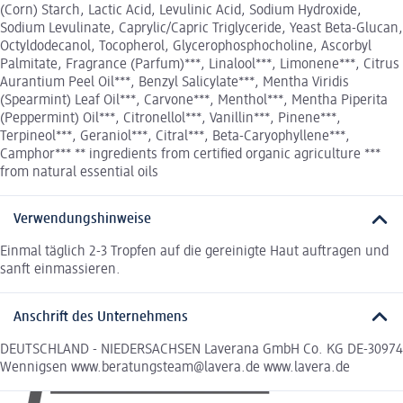
(Corn) Starch, Lactic Acid, Levulinic Acid, Sodium Hydroxide,
Sodium Levulinate, Caprylic/Capric Triglyceride, Yeast Beta-Glucan,
Octyldodecanol, Tocopherol, Glycerophosphocholine, Ascorbyl
Palmitate, Fragrance (Parfum)***, Linalool***, Limonene***, Citrus
Aurantium Peel Oil***, Benzyl Salicylate***, Mentha Viridis
(Spearmint) Leaf Oil***, Carvone***, Menthol***, Mentha Piperita
(Peppermint) Oil***, Citronellol***, Vanillin***, Pinene***,
Terpineol***, Geraniol***, Citral***, Beta-Caryophyllene***,
Camphor*** ** ingredients from certified organic agriculture ***
from natural essential oils
Verwendungshinweise
Einmal täglich 2-3 Tropfen auf die gereinigte Haut auftragen und
sanft einmassieren.
Anschrift des Unternehmens
DEUTSCHLAND - NIEDERSACHSEN Laverana GmbH Co. KG DE-30974
Wennigsen www.beratungsteam@lavera.de www.lavera.de