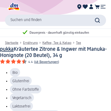
Suchen und finden
Dauerpreis - dauerhaft günstig einkaufen
Startseite
Ernährung
Kaffee, Tee & Kakao
Tee
pukka
Kräutertee Zitrone & Ingwer mit Manuka-
Honignote (20 Beutel), 34 g
4.4
(
48 Bewertungen
)
Bio
Glutenfrei
Ohne Farbstoffe
Vegetarisch
Laktosefrei