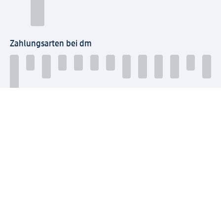
Zahlungsarten bei dm
Bei dm-med können die Zahlungsarten abweichen.
Mit dm verbinden
Jetzt die dm-App herunterladen