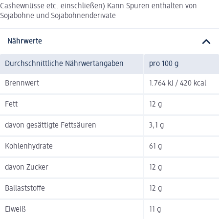
Cashewnüsse etc. einschließen) Kann Spuren enthalten von
Sojabohne und Sojabohnenderivate
Nährwerte
Durchschnittliche Nährwertangaben
pro 100 g
Brennwert
1.764 kJ / 420 kcal
Fett
12 g
davon gesättigte Fettsäuren
3,1 g
Kohlenhydrate
61 g
davon Zucker
12 g
Ballaststoffe
12 g
Eiweiß
11 g