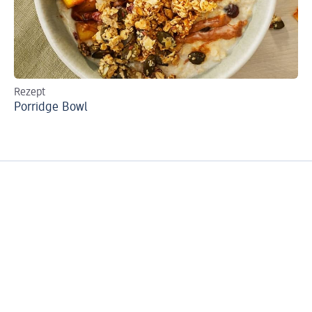
Rezept
Re
Porridge Bowl
Ka