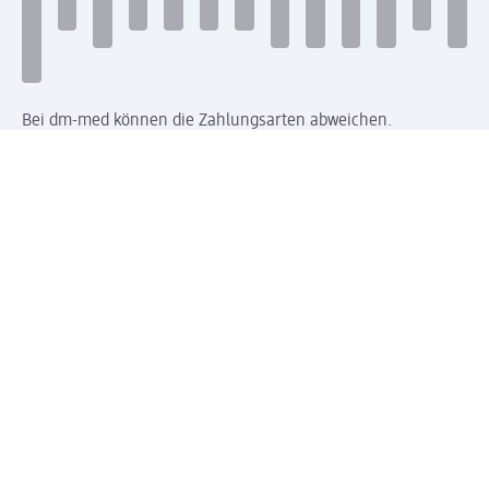
Bei dm-med können die Zahlungsarten abweichen.
Mit dm verbinden
Jetzt die dm-App herunterladen
Impressum dm
Datenschutz dm
Einwilligungsverwaltung
Nutzungsbedingungen
AGB dm