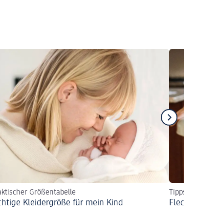
aktischer Größentabelle
Tipps für einfa
ichtige Kleidergröße für mein Kind
Flecken aus 