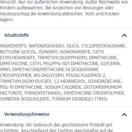
Vorsicht: Nur zur äußerlichen Anwendung. Außer Reichweite von
Kindern aufbewahren. Bei Anzeichen von Reizungen oder
Hautausschlag die Anwendung abbrechen. Kühl und trocken
lagern.
Inhaltsstoffe
INGREDIENTS: WATER/AQUA/EAU, SILICA, CYCLOPENTASILOXANE,
BUTYLENE GLYCOL, ISONONYL ISONONANOATE, CETYL
ETHYLHEXANOATE, TRIMETHYLSILOXYPHENYL DIMETHICONE,
DIMETHICONE, CETYL PEG/PPG-10/1 DIMETHICONE, GLYCERIN,
VINYL DIMETHICONE/METHICONE SILSESQUIOXANE
CROSSPOLYMER, BIS-DIGLYCERYL POLYACYLADIPATE-2,
TRIMETHYLSILOXYSILICATE, 1,2-HEXANEDIOL, ISOHEXADECANE,
PEG-10 DIMETHICONE, SODIUM CHLORIDE, DISTEARDIMONIUM
HECTORITE, PHENOXYETHANOL, DIMETHICONE CROSSPOLYMER,
SORBITAN SESQUIOLEATE, TITANIUM DIOXIDE(CI 77891).
Verwendungshinweise
Anwendung: Vor Gebrauch das geschlossene Produkt gut
schütteln. Anschließend den Farbton gleichmäßig auf die