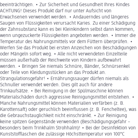
beeinträchtigen. • Zur Sicherheit und Gesundheit Ihres Kindes
ACHTUNG! Dieses Produkt darf nur unter Aufsicht von
Erwachsenen verwendet werden. • Andauerndes und längeres
Saugen von Flüssigkeiten verursacht Karies. Zu einer Schädigung
der Zahnsubstanz kann es bei Kleinkindern selbst dann kommen,
wenn ungezuckerte Flüssigkeiten angeboten werden. • Immer die
Temperatur des Nahrungsmittels vor dem Füttern überprüfen. •
Werfen Sie das Produkt bei ersten Anzeichen von Beschädigungen
oder Mängeln sofort weg. • Alle nicht verwendeten Einzelteile
müssen außerhalb der Reichweite von Kindern aufbewahrt
werden. • Bringen Sie niemals Schnüre, Bänder, Schnürsenkel
oder Teile von Kleidungsstücken an das Produkt an.
Strangulationsgefahr! • Ernährungssauger dürfen niemals als
Schnuller verwendet werden. Dies gilt auch für andere
Trinkaufsätze. • Bei Reinigung in der Spülmaschine können
Materialschäden durch aggressive Reinigungsmittel entstehen. •
Manche Nahrungsmittel können Materialien verfärben (z. B.
Karottensaft) oder geruchlich beeinflussen (z. B. Fencheltee), was
die Gebrauchstauglichkeit nicht einschränkt. • Zur Reinigung
keine spitzen Gegenstände verwenden (Beschädigungsgefahr –
besonders beim Trinkhalm Strohhalm)! • Bei der Desinfektion von
Kunststofflaschen die zulässige Höchsttemperatur von 100°C