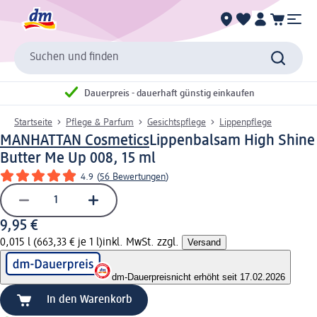
Suchen und finden
Dauerpreis - dauerhaft günstig einkaufen
Startseite
Pflege & Parfum
Gesichtspflege
Lippenpflege
MANHATTAN Cosmetics
Lippenbalsam High Shine
Butter Me Up 008, 15 ml
4.9
(
56 Bewertungen
)
9,95 €
0,015 l (663,33 € je 1 l)
inkl. MwSt. zzgl.
Versand
dm-Dauerpreis
nicht erhöht seit 17.02.2026
In den Warenkorb