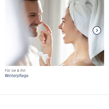
Für sie & ihn
Ti
Winterpflege
Pe