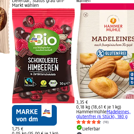
Lieferbar, Status grau dm-
wählen
Markt wählen
3,35 €
0,18 kg (18,61 € je 1 kg)
Hammermühle
Madeleines,
glutenfrei (6 Stück), 180 g
(98)
1,75 €
Lieferbar
0,05 kg (35,00 € je 1 kg)