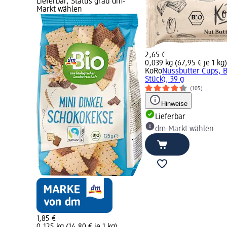
Lieferbar, Status grau dm-
Markt wählen
2,65 €
0,039 kg (67,95 € je 1 kg)
KoRo
Nussbutter Cups, B
Stück), 39 g
(105)
Hinweise
Lieferbar
dm-Markt wählen
1,85 €
0,125 kg (14,80 € je 1 kg)