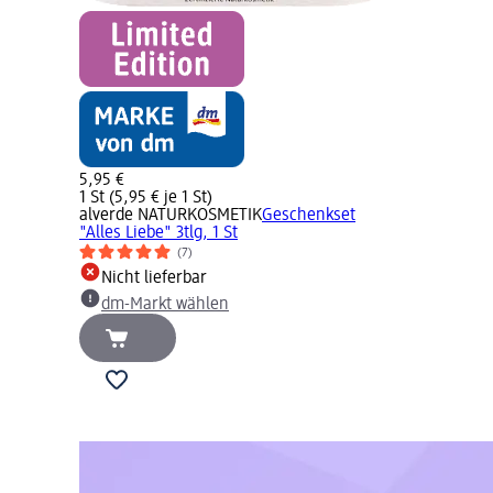
5,95 €
1 St (5,95 € je 1 St)
alverde NATURKOSMETIK
Geschenkset
"Alles Liebe" 3tlg, 1 St
(7)
Nicht lieferbar
dm-Markt wählen