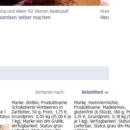
ung und Ideen für Deinen Badespaß
Kreativ und ind
bomben selber machen
Herzkarte mi
Sortieren nach:
Marke: dmBio; Produktname:
Marke: Hammermühle;
Schokolierte Himbeeren in
Produktname: Madeleines,
je 1
Zartbitter, 50 g; Preis: 1,75 €;
glutenfrei (6 Stück), 180 g; P
Status
Grundpreis: 0,05 kg (35,00 € je
3,35 €; Grundpreis: 0,18 kg (
1 kg); Marke von dm Grafik;
je 1 kg); Verfügbarkeit: Statu
Verfügbarkeit: Status grün
Lieferbar, Status grau dm-Ma