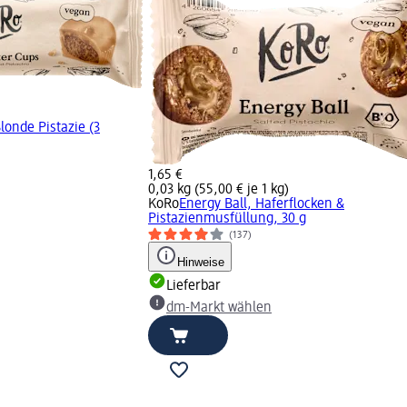
londe Pistazie (3
1,65 €
0,03 kg (55,00 € je 1 kg)
KoRo
Energy Ball, Haferflocken &
Pistazienmusfüllung, 30 g
(137)
Hinweise
Lieferbar
dm-Markt wählen