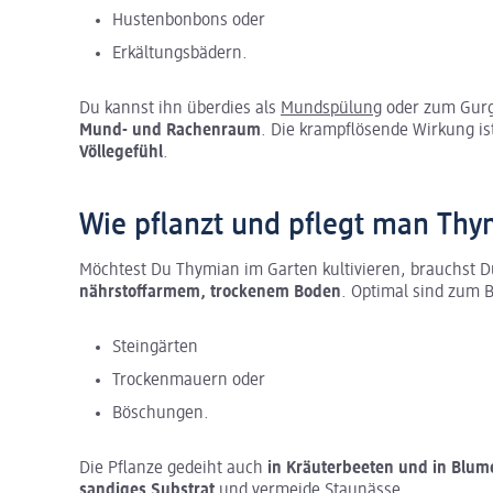
Hustenbonbons oder
Erkältungsbädern.
Du kannst ihn überdies als
Mundspülung
oder zum Gurg
Mund- und Rachenraum
. Die krampflösende Wirkung i
Völlegefühl
.
Wie pflanzt und pflegt man Thym
Möchtest Du Thymian im Garten kultivieren, brauchst 
nährstoffarmem, trockenem Boden
. Optimal sind zum B
Steingärten
Trockenmauern oder
Böschungen.
Die Pflanze gedeiht auch
in Kräuterbeeten und in Blu
sandiges Substrat
und vermeide Staunässe.