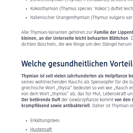
Kokosthymian (Thymus species 'Kokos') duftet leic
Italienischer Orangenthymian (Thymus vulgaris var. 
Alle Thymian-Varianten gehören zur
Familie der Lippenb
kleinen, an der Unterseite leicht behaarten Blättchen
. 
dichten Büscheln, die wie Ringe um den Stängel herum 
Welche gesundheitlichen Vorteil
Thymian ist seit vielen Jahrhunderten als Heilpflanze b
seines wohlriechenden Rauchs als Speiseopfer für die Gö
griechische Wort „thysia“ bedeutet so viel wie „Rauch e
von dem Wort „thymos“ ab, das für Mut, Lebenskraft un
Der betörende Duft
der Gewürzpflanze kommt
von den 
krampflösend sowie antibakteriell
. Daher ist Thymian o
Erkältungstees
Hustensaft