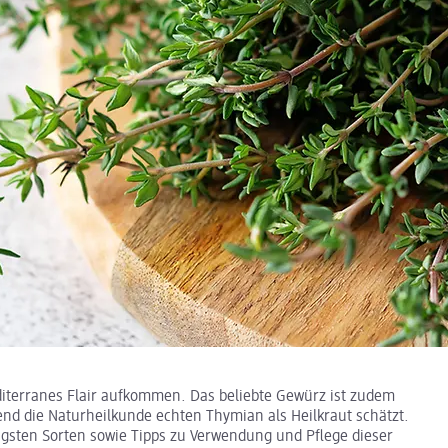
iterranes Flair aufkommen. Das beliebte Gewürz ist zudem
nd die Naturheilkunde echten Thymian als Heilkraut schätzt.
tigsten Sorten sowie Tipps zu Verwendung und Pflege dieser