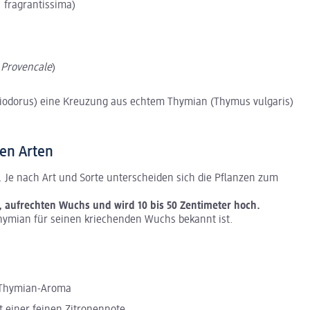
 fragrantissima)
 Provencale
)
riodorus) eine Kreuzung aus echtem Thymian (Thymus vulgaris)
en Arten
. Je nach Art und Sorte unterscheiden sich die Pflanzen zum
 aufrechten Wuchs und wird 10 bis 50 Zentimeter hoch.
hymian für seinen kriechenden Wuchs bekannt ist.
m Thymian-Aroma
t einer feinen Zitronennote