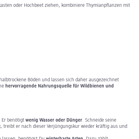
nkasten oder Hochbeet ziehen, kombiniere Thymianpflanzen mit
 halbtrockene Böden und lassen sich daher ausgezeichnet
ine
hervorragende Nahrungsquelle für Wildbienen und
. Er benötigt
wenig Wasser oder Dünger
. Schneide seine
k, treibt er nach dieser Verjüngungskur wieder kräftig aus und
 lassen, benötigst Du
winterharte Arten
. Dazu zählt: