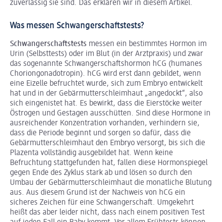
zuverlässig sie sind. Das erklären wir in diesem Artikel.
Was messen Schwangerschaftstests?
Schwangerschaftstests
messen ein bestimmtes Hormon im
Urin (Selbsttests) oder im Blut (in der Arztpraxis) und zwar
das sogenannte Schwangerschaftshormon hCG (humanes
Choriongonadotropin). hCG wird erst dann gebildet, wenn
eine Eizelle befruchtet wurde, sich zum Embryo entwickelt
hat und in der Gebärmutterschleimhaut „angedockt“, also
sich eingenistet hat. Es bewirkt, dass die Eierstöcke weiter
Östrogen und Gestagen ausschütten. Sind diese Hormone in
ausreichender Konzentration vorhanden, verhindern sie,
dass die Periode beginnt und sorgen so dafür, dass die
Gebärmutterschleimhaut den Embryo versorgt, bis sich die
Plazenta vollständig ausgebildet hat. Wenn keine
Befruchtung stattgefunden hat, fallen diese Hormonspiegel
gegen Ende des Zyklus stark ab und lösen so durch den
Umbau der Gebärmutterschleimhaut die monatliche Blutung
aus. Aus diesem Grund ist der Nachweis von hCG ein
sicheres Zeichen für eine Schwangerschaft. Umgekehrt
heißt das aber leider nicht, dass nach einem positiven Test