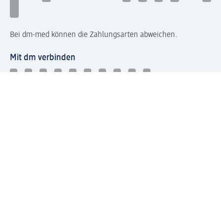
Bei dm-med können die Zahlungsarten abweichen.
Mit dm verbinden
Jetzt die dm-App herunterladen
Impressum dm
Datenschutz dm
Einwilligungsverwaltung
Nutzungsbedingungen
AGB dm
Vertrag widerrufen und Widerrufsbelehrung dm
Streitschlichtung