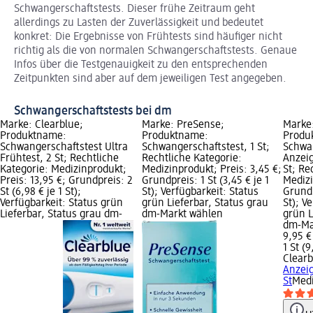
Schwangerschaftstests. Dieser frühe Zeitraum geht
allerdings zu Lasten der Zuverlässigkeit und bedeutet
konkret: Die Ergebnisse von Frühtests sind häufiger nicht
richtig als die von normalen Schwangerschaftstests. Genaue
Infos über die Testgenauigkeit zu den entsprechenden
Zeitpunkten sind aber auf dem jeweiligen Test angegeben.
Schwangerschaftstests bei dm
Marke: Clearblue;
Marke: PreSense;
Marke:
Produktname:
Produktname:
Produ
Schwangerschaftstest Ultra
Schwangerschaftstest, 1 St;
Schwa
Frühtest, 2 St; Rechtliche
Rechtliche Kategorie:
Anzeig
Kategorie: Medizinprodukt;
Medizinprodukt; Preis: 3,45 €;
St; Re
Preis: 13,95 €; Grundpreis: 2
Grundpreis: 1 St (3,45 € je 1
Medizi
St (6,98 € je 1 St);
St); Verfügbarkeit: Status
Grundp
Verfügbarkeit: Status grün
grün Lieferbar, Status grau
St); V
Lieferbar, Status grau dm-
dm-Markt wählen
grün L
dm-Ma
9,95 €
1 St (9
Clearb
Anzeig
St
Medi