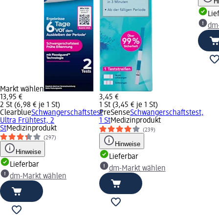
H
Lie
dm
Markt wählen
13,95 €
3,45 €
2 St (6,98 € je 1 St)
1 St (3,45 € je 1 St)
Clearblue
Schwangerschaftstest
PreSense
Schwangerschaftstest,
Ultra Frühtest, 2
1 St
Medizinprodukt
St
Medizinprodukt
(239)
(297)
Hinweise
Hinweise
Lieferbar
Lieferbar
dm-Markt wählen
dm-Markt wählen