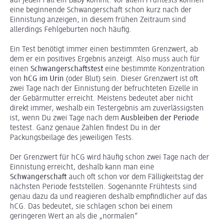
auf jeden Fall ein Baby kommt. Vor allem Frühtests können
eine beginnende Schwangerschaft schon kurz nach der
Einnistung anzeigen, in diesem frühen Zeitraum sind
allerdings Fehlgeburten noch häufig.
Ein Test benötigt immer einen bestimmten Grenzwert, ab
dem er ein positives Ergebnis anzeigt. Also muss auch für
einen
Schwangerschaftstest
eine bestimmte Konzentration
von
hCG im Urin
(oder Blut) sein. Dieser Grenzwert ist oft
zwei Tage nach der Einnistung der befruchteten Eizelle in
der Gebärmutter erreicht. Meistens bedeutet aber nicht
direkt immer, weshalb ein Testergebnis am zuverlässigsten
ist, wenn Du zwei Tage nach dem
Ausbleiben der Periode
testest. Ganz genaue Zahlen findest Du in der
Packungsbeilage des jeweiligen Tests.
Der Grenzwert für hCG wird häufig schon zwei Tage nach der
Einnistung erreicht, deshalb kann man eine
Schwangerschaft
auch oft schon vor dem Fälligkeitstag der
nächsten Periode feststellen. Sogenannte Frühtests sind
genau dazu da und reagieren deshalb empfindlicher auf das
hCG. Das bedeutet, sie schlagen schon bei einem
geringeren Wert an als die „normalen“