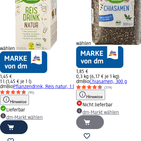
wählen
wählen
1,85 €
1,45 €
0,3 kg (6,17 € je 1 kg)
1 l (1,45 € je 1 l)
dmBio
Chiasamen, 300 g
dmBio
Pflanzendrink, Reis natur, 1 l
(319)
(95)
Hinweise
Hinweise
Nicht lieferbar
Lieferbar
dm-Markt wählen
dm-Markt wählen