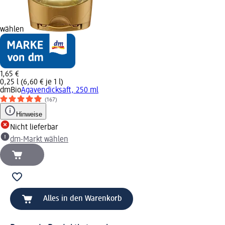
wählen
1,65 €
0,25 l (6,60 € je 1 l)
dmBio
Agavendicksaft, 250 ml
(167)
Hinweise
Nicht lieferbar
dm-Markt wählen
Alles in den Warenkorb