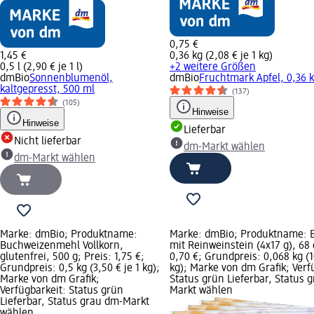
0,75 €
1,45 €
0,36 kg (2,08 € je 1 kg)
0,5 l (2,90 € je 1 l)
+2 weitere Größen
dmBio
Sonnenblumenöl,
dmBio
Fruchtmark Apfel, 0,36 
kaltgepresst, 500 ml
(137)
(105)
Hinweise
Hinweise
Lieferbar
Nicht lieferbar
dm-Markt wählen
dm-Markt wählen
Marke: dmBio; Produktname:
Marke: dmBio; Produktname: 
Buchweizenmehl Vollkorn,
mit Reinweinstein (4x17 g), 68 
glutenfrei, 500 g; Preis: 1,75 €;
0,70 €; Grundpreis: 0,068 kg (1
Grundpreis: 0,5 kg (3,50 € je 1 kg);
kg); Marke von dm Grafik; Verf
Marke von dm Grafik;
Status grün Lieferbar, Status 
Verfügbarkeit: Status grün
Markt wählen
Lieferbar, Status grau dm-Markt
wählen