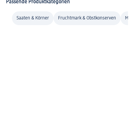
Passende Produktkategorien
Saaten & Körner
Fruchtmark & Obstkonserven
Mehl