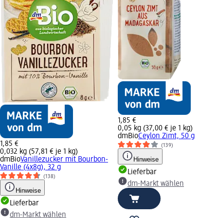
1,85 €
0,05 kg (37,00 € je 1 kg)
dmBio
Ceylon Zimt, 50 g
1,85 €
(139)
0,032 kg (57,81 € je 1 kg)
dmBio
Vanillezucker mit Bourbon-
Hinweise
Vanille (4x8g), 32 g
Lieferbar
(138)
dm-Markt wählen
Hinweise
Lieferbar
dm-Markt wählen