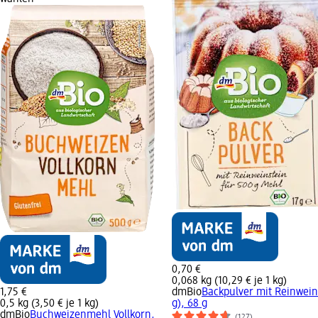
0,70 €
0,068 kg (10,29 € je 1 kg)
1,75 €
dmBio
Backpulver mit Reinwein
0,5 kg (3,50 € je 1 kg)
g), 68 g
dmBio
Buchweizenmehl Vollkorn,
(127)