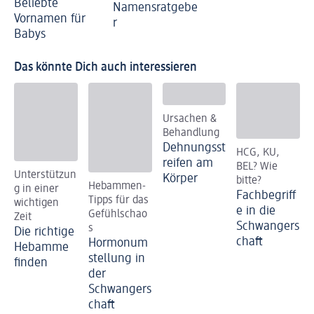
Beliebte
Namensratgebe
Vornamen für
r
Babys
Das könnte Dich auch interessieren
Ursachen &
Behandlung
Dehnungsst
HCG, KU,
reifen am
BEL? Wie
Unterstützun
Körper
bitte?
Hebammen-
g in einer
Fachbegriff
Tipps für das
wichtigen
e in die
Gefühlschao
Zeit
Schwangers
s
Die richtige
chaft
Hormonum
Hebamme
stellung in
finden
der
Schwangers
chaft