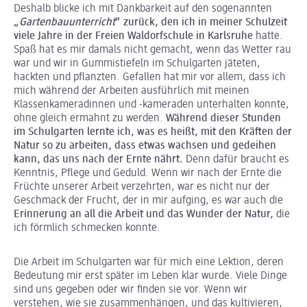
Deshalb blicke ich mit Dankbarkeit auf den sogenannten
„
Gartenbauunterricht
“ zurück, den ich in meiner Schulzeit
viele Jahre in der Freien Waldorfschule in Karlsruhe
hatte.
Spaß hat es mir damals nicht gemacht, wenn das Wetter rau
war und wir in Gummistiefeln im Schulgarten jäteten,
hackten und pflanzten. Gefallen hat mir vor allem, dass ich
mich während der Arbeiten ausführlich mit meinen
Klassenkameradinnen und -kameraden unterhalten konnte,
ohne gleich ermahnt zu werden.
Während dieser Stunden
im Schulgarten lernte ich, was es heißt, mit den Kräften der
Natur so zu arbeiten, dass etwas wachsen und gedeihen
kann, das uns nach der Ernte nährt.
Denn dafür braucht es
Kenntnis, Pflege und Geduld. Wenn wir nach der Ernte die
Früchte unserer Arbeit verzehrten, war es nicht nur der
Geschmack der Frucht, der in mir aufging, es war auch die
Erinnerung an all die Arbeit und das Wunder der Natur,
die
ich förmlich schmecken konnte.
Die Arbeit im Schulgarten war für mich eine Lektion, deren
Bedeutung mir erst später im Leben klar wurde. Viele Dinge
sind uns gegeben oder wir finden sie vor. Wenn wir
verstehen, wie sie zusammenhängen, und das kultivieren,