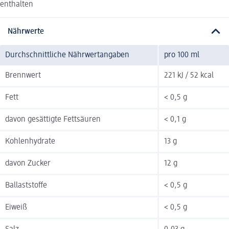
enthalten
Nährwerte
Durchschnittliche Nährwertangaben
pro 100 ml
Brennwert
221 kJ / 52 kcal
Fett
< 0,5 g
davon gesättigte Fettsäuren
< 0,1 g
Kohlenhydrate
13 g
davon Zucker
12 g
Ballaststoffe
< 0,5 g
Eiweiß
< 0,5 g