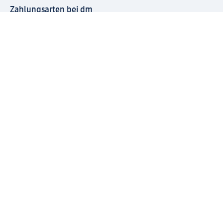
Zahlungsarten bei dm
Bei dm-med können die Zahlungsarten abweichen.
Mit dm verbinden
Jetzt die dm-App herunterladen
Impressum dm
Datenschutz dm