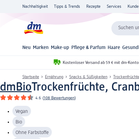
Nachhaltigkeit
Tipps & Trends
Rezepte
Services
Kunde
Suchen un
Neu
Marken
Make-up
Pflege & Parfum
Haare
Gesund
Kostenloser Versand ab 59 € mit dm-Konto
Startseite
Ernährung
Snacks & Süßigkeiten
Trockenfrücht
dmBio
Trockenfrüchte, Cranb
4.6
(
108 Bewertungen
)
Vegan
Bio
Ohne Farbstoffe