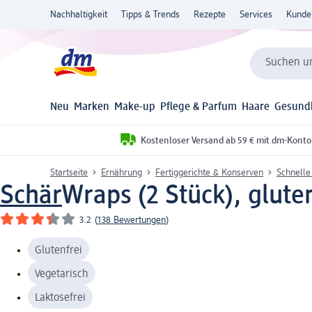
Nachhaltigkeit
Tipps & Trends
Rezepte
Services
Kunde
Suchen un
Neu
Marken
Make-up
Pflege & Parfum
Haare
Gesund
Kostenloser Versand ab 59 € mit dm-Konto
Startseite
Ernährung
Fertiggerichte & Konserven
Schnelle
Schär
Wraps (2 Stück), gluten
3.2
(
138 Bewertungen
)
Glutenfrei
Vegetarisch
Laktosefrei