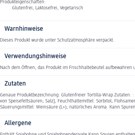
Produkteigenschaften:
Glutenfrei, Laktosefrei, Vegetarisch
Warnhinweise
Dieses Produkt wurde unter Schutzatmosphäre verpackt.
Verwendungshinweise
Nach dem Öffnen, das Produkt im Frischhaltebeutel aufbewahren u
Zutaten
Genaue Produktbezeichnung: Glutenfreier Tortilla-Wrap Zutaten: :
von Speisefettsäuren; Salz], Feuchthaltemittel: Sorbitol; Flohsa
Säuerungsmittel: Weinsäure (L+); natürliches Aroma. Kann Spuren 
Allergene
Enthält Sojabohne und Sojabohnenderivate Kann Spuren enthalten