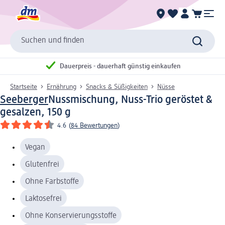
Suchen und finden
Dauerpreis - dauerhaft günstig einkaufen
Startseite
Ernährung
Snacks & Süßigkeiten
Nüsse
Seeberger
Nussmischung, Nuss-Trio geröstet &
gesalzen, 150 g
4.6
(
84 Bewertungen
)
Vegan
Glutenfrei
Ohne Farbstoffe
Laktosefrei
Ohne Konservierungsstoffe