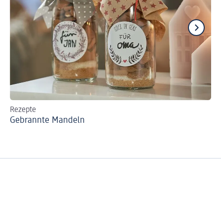
Rezepte
Le
Gebrannte Mandeln
Sc