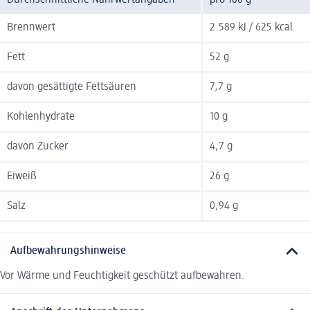
Brennwert
2.589 kJ / 625 kcal
Fett
52 g
davon gesättigte Fettsäuren
7,7 g
Kohlenhydrate
10 g
davon Zucker
4,7 g
Eiweiß
26 g
Salz
0,94 g
Aufbewahrungshinweise
Vor Wärme und Feuchtigkeit geschützt aufbewahren.