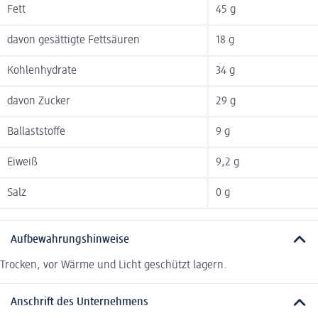
Fett
45 g
davon gesättigte Fettsäuren
18 g
Kohlenhydrate
34 g
davon Zucker
29 g
Ballaststoffe
9 g
Eiweiß
9,2 g
Salz
0 g
Aufbewahrungshinweise
Trocken, vor Wärme und Licht geschützt lagern.
Anschrift des Unternehmens