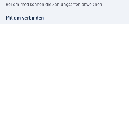
Bei dm-med können die Zahlungsarten abweichen.
Mit dm verbinden
Jetzt die dm-App herunterladen
Impressum dm
Datenschutz dm
Einwilligungsverwaltung
Nutzungsbedingungen
AGB dm
Vertrag widerrufen und Widerrufsbelehrung dm
Streitschlichtung
Entsorgung und Rücknahme von Elektro-Altgeräten und
Batterien