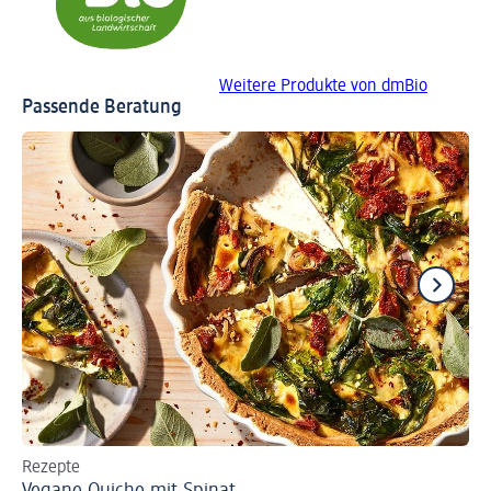
Weitere Produkte von dmBio
Passende Beratung
Rezepte
Re
Vegane Quiche mit Spinat
Ve