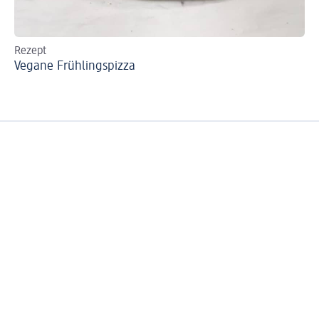
Rezept
Ve
Vegane Frühlingspizza
Fl