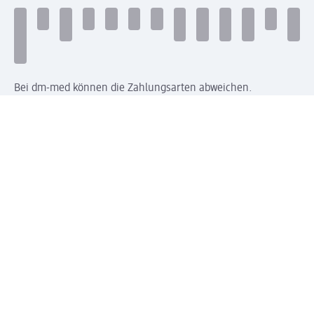
Bei dm-med können die Zahlungsarten abweichen.
Mit dm verbinden
Jetzt die dm-App herunterladen
Impressum dm
Datenschutz dm
Einwilligungsverwaltung
Nutzungsbedingungen