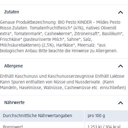
Zutaten
Genaue Produktbezeichnung: BIO Pesto KINDER – Mildes Pesto
Rosso Zutaten: Tomatenfruchtfleisch* (41%), natives Olivenöl
extra*, Tomatenmark*, Cashewkerne*, Zitronensaft*, Basilikum*,
Frischkäse* (pasteurisierte Milch*, Sahne*, Salz,
Milchsäurebakterien) (2,5%), Hartkäse*, Meersalz. *aus
biologischen Anbau Bitte beachte die Hinweise zu Allergenen.
Allergene
Enthält Kaschunuss und Kaschunusserzeugnisse Enthält Laktose
Kann Spuren enthalten von Nüsse und Nussderivate. (Kann
Mandeln, Haselnüsse, Walnüsse, Cashewnüsse etc. einschließen)
Nährwerte
Durchschnittliche Nährwertangaben
pro 100 g
Brennwert
1.253 kJ / 304 kcal