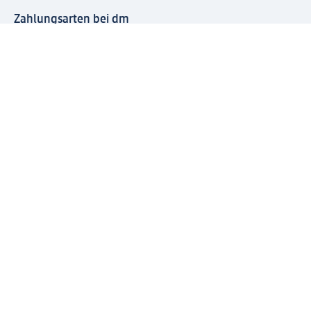
Zahlungsarten bei dm
Bei dm-med können die Zahlungsarten abweichen.
Mit dm verbinden
Jetzt die dm-App herunterladen
Impressum dm
Datenschutz dm