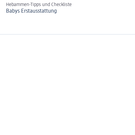
Hebammen-Tipps und Checkliste
Raf
Babys Erst­aus­stattung
Ba