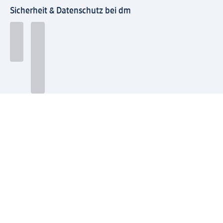
Sicherheit & Datenschutz bei dm
Zahlungsarten bei dm
Bei dm-med können die Zahlungsarten abweichen.
Mit dm verbinden