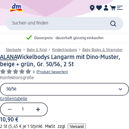
Suchen und finden
Dauerpreis - dauerhaft günstig einkaufen
Startseite
Baby & Kind
Kinderkleidung
Baby Bodys & Strampler
ALANA
Wickelbodys Langarm mit Dino-Muster,
beige + grün, Gr. 50/56, 2 St
0
(
Produkt bewerten
)
Konfektionsgröße
Größentabelle
10,90 €
2 St (5,45 € je 1 St)
inkl. MwSt. zzgl.
Versand