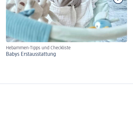
Hebammen-Tipps und Checkliste
Se
Babys Erst­aus­stattung
Bi
zer