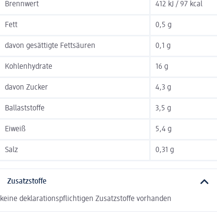
Brennwert
412 kJ / 97 kcal
Fett
0,5 g
davon gesättigte Fettsäuren
0,1 g
Kohlenhydrate
16 g
davon Zucker
4,3 g
Ballaststoffe
3,5 g
Eiweiß
5,4 g
Salz
0,31 g
Zusatzstoffe
keine deklarationspflichtigen Zusatzstoffe vorhanden