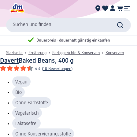
Suchen und finden
Dauerpreis - dauerhaft günstig einkaufen
Startseite
Ernährung
Fertiggerichte & Konserven
Konserven
Davert
Baked Beans, 400 g
4.4
(
18 Bewertungen
)
Vegan
Bio
Ohne Farbstoffe
Vegetarisch
Laktosefrei
Ohne Konservierungsstoffe