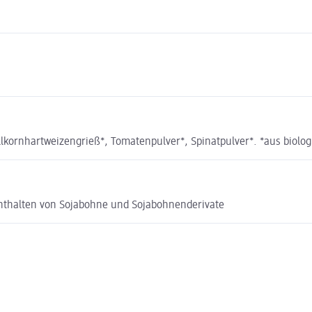
kornhartweizengrieß*, Tomatenpulver*, Spinatpulver*. *aus biologi
nthalten von Sojabohne und Sojabohnenderivate