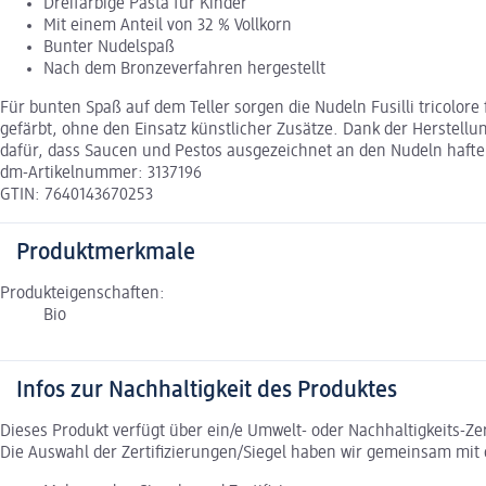
Dreifarbige Pasta für Kinder
Mit einem Anteil von 32 % Vollkorn
Bunter Nudelspaß
Nach dem Bronzeverfahren hergestellt
Für bunten Spaß auf dem Teller sorgen die Nudeln Fusilli tricolore
gefärbt, ohne den Einsatz künstlicher Zusätze. Dank der Herstellu
dafür, dass Saucen und Pestos ausgezeichnet an den Nudeln haften
dm-Artikelnummer: 3137196
GTIN: 7640143670253
Produktmerkmale
Produkteigenschaften:
Bio
Infos zur Nachhaltigkeit des Produktes
Dieses Produkt verfügt über ein/e Umwelt- oder Nachhaltigkeits-Ze
Die Auswahl der Zertifizierungen/Siegel haben wir gemeinsam mi