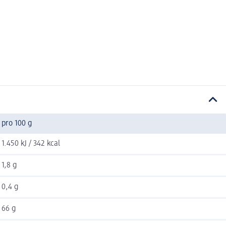
pro 100 g
1.450 kJ / 342 kcal
1,8 g
0,4 g
66 g