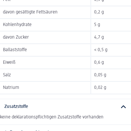
davon gesättigte Fettsäuren
0,2 g
Kohlenhydrate
5 g
davon Zucker
4,7 g
Ballaststoffe
< 0,5 g
Eiweiß
0,6 g
Salz
0,05 g
Natrium
0,02 g
Zusatzstoffe
keine deklarationspflichtigen Zusatzstoffe vorhanden