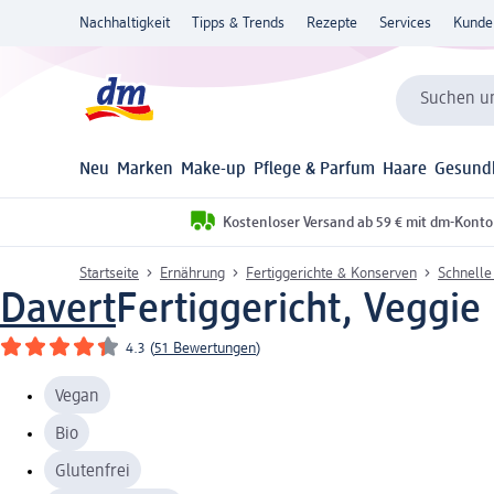
Nachhaltigkeit
Tipps & Trends
Rezepte
Services
Kunde
Suchen un
Neu
Marken
Make-up
Pflege & Parfum
Haare
Gesund
Kostenloser Versand ab 59 € mit dm-Konto
Startseite
Ernährung
Fertiggerichte & Konserven
Schnelle
Davert
Fertiggericht, Veggie
4.3
(
51 Bewertungen
)
Vegan
Bio
Glutenfrei