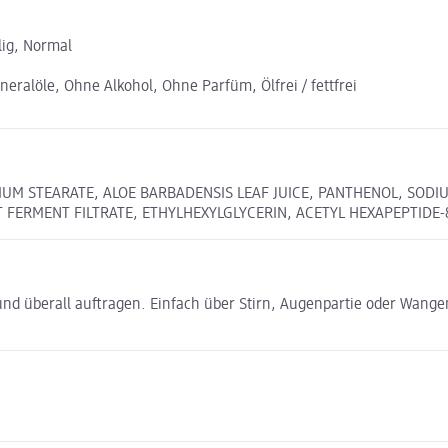
lig, Normal
eralöle, Ohne Alkohol, Ohne Parfüm, Ölfrei / fettfrei
DIUM STEARATE, ALOE BARBADENSIS LEAF JUICE, PANTHENOL, SO
 FERMENT FILTRATE, ETHYLHEXYLGLYCERIN, ACETYL HEXAPEPTIDE
und überall auftragen. Einfach über Stirn, Augenpartie oder Wangen