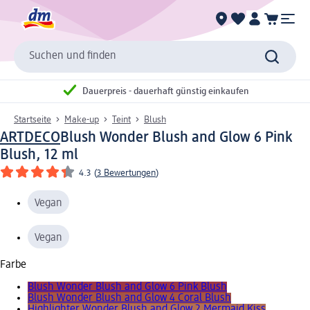
Suchen und finden
Dauerpreis - dauerhaft günstig einkaufen
Startseite
Make-up
Teint
Blush
ARTDECO
Blush Wonder Blush and Glow 6 Pink
Blush, 12 ml
4.3
(
3 Bewertungen
)
Vegan
Vegan
Farbe
Blush Wonder Blush and Glow 6 Pink Blush
Blush Wonder Blush and Glow 4 Coral Blush
Highlighter Wonder Blush and Glow 2 Mermaid Kiss