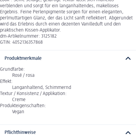
Look“. Seine seidige, gelartige Textur lässt sich mühelos
verblenden und sorgt für ein langanhaltendes, makelloses
Ergebnis. Feine Perlenpigmente sorgen für einen eleganten,
perlmuttartigen Glanz, der das Licht sanft reflektiert. Abgerundet
wird das Erlebnis durch einen dezenten Vanilleduft und den
praktischen Kissen-Applikator.
dm-Artikelnummer: 3125182
GTIN: 4052136357868
Produktmerkmale
Grundfarbe:
Rosé / rosa
Effekt:
Langanhaltend, Schimmernd
Textur / Konsistenz / Applikation:
Creme
Produkteigenschaften:
Vegan
Pflichthinweise