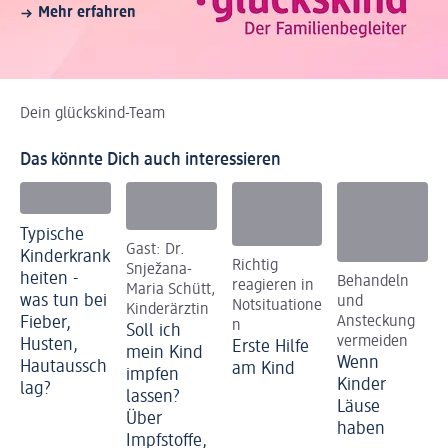
Mehr erfahren
Dein glückskind-Team
Das könnte Dich auch interessieren
Typische
Gast: Dr.
Kinderkrank
Richtig
Snježana-
heiten -
Behandeln
reagieren in
Maria Schütt,
was tun bei
und
Notsituatione
Kinderärztin
Fieber,
Ansteckung
n
Soll ich
vermeiden
Husten,
Erste Hilfe
mein Kind
Wenn
Hautaussch
am Kind
impfen
Kinder
lag?
lassen?
Läuse
Über
haben
Impfstoffe,