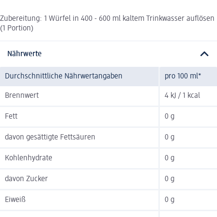
Zubereitung: 1 Würfel in 400 - 600 ml kaltem Trinkwasser auflösen
(1 Portion)
Nährwerte
Durchschnittliche Nährwertangaben
pro 100 ml*
Brennwert
4 kJ / 1 kcal
Fett
0 g
davon gesättigte Fettsäuren
0 g
Kohlenhydrate
0 g
davon Zucker
0 g
Eiweiß
0 g