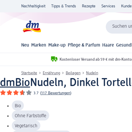
Nachhaltigkeit
Tipps & Trends
Rezepte
Services
Kunde
Suchen un
Neu
Marken
Make-up
Pflege & Parfum
Haare
Gesund
Kostenloser Versand ab 59 € mit dm-Konto
Startseite
Ernährung
Beilagen
Nudeln
dmBio
Nudeln, Dinkel Tortell
3.7
(
117 Bewertungen
)
Bio
Ohne Farbstoffe
Vegetarisch