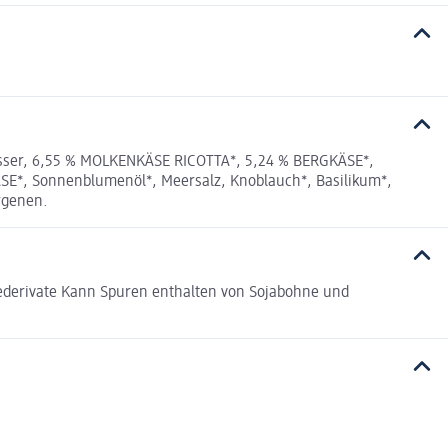
Wasser, 6,55 % MOLKENKÄSE RICOTTA*, 5,24 % BERGKÄSE*,
ÄSE*, Sonnenblumenöl*, Meersalz, Knoblauch*, Basilikum*,
rgenen.
riederivate Kann Spuren enthalten von Sojabohne und