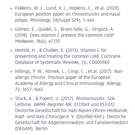
Fokkens, W. J., Lund, V. J., Hopkins, C., et al. (2020).
European position paper on rhinosinusitis and nasal
polyps. Rhinology, 58(Suppl S29), 1–464.
Gómez, E., Quidel, S., Bravo-Soto, G., Origoza, A.
(2018). Does vitamin C prevent the common cold?
Medwave, 18(4), e7235.
Hemilä, H., & Chalker, E. (2013). Vitamin C for
preventing and treating the common cold. Cochrane
Database of Systematic Reviews, (1), CD000980.
Hillings, P. W., Klimek, L., Cingi, C., et al. (2017). Non-
allergic rhinitis: Position paper of the European
Academy of Allergy and Clinical Immunology. Allergy,
72, 1657–1665.
Stuck, A., & Popert, U. (2017). Rhinosinusitis. S2k-
Leitlinie. AWMF-Register-NR. 017/049 und 053-012.
Deutsche Gesellschaft für Hals-Nasen-Ohren-Heilkunde,
Kopf- und Hals-Chirurgie e. V. (DGHNO-KHC). Deutsche
Gesellschaft für Allgemeinmedizin und Familienmedizin
(DEGAM). Berlin.