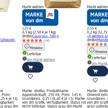
Markt wählen
Markt wähle
1,25 €
2,55 €
0,5 kg (2,50 € je 1 kg)
0,2 kg (12,75 
dmBio
Couscous, 500 g
+0 weitere 
llbeutel,
dmBio
Mandel
(108)
Hinweise
Hinweise
Lieferbar
Lieferbar
dm-Markt wählen
dm-Markt
me:
Marke: dmBio; Produktname:
Marke: dmBi
; Preis:
Agavendicksaft, 250 ml; Preis: 1,65 €;
Olivenöl extr
25 € je 1 l);
Grundpreis: 0,25 l (6,60 € je 1 l); Marke
Grundpreis: 0
ügbarkeit:
von dm Grafik; Verfügbarkeit: Status rot
von dm Grafi
tus grau dm-
Nicht lieferbar, Status grau dm-Markt
grün Lieferb