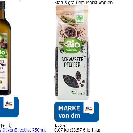
Status grau dm-Markt wählen
je 1 l)
1,65 €
s Olivenöl extra, 750 ml
0,07 kg (23,57 € je 1 kg)