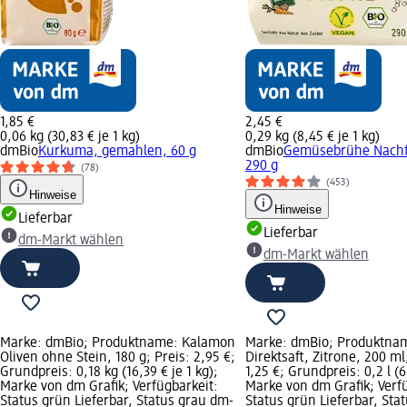
1,85 €
2,45 €
0,06 kg (30,83 € je 1 kg)
0,29 kg (8,45 € je 1 kg)
dmBio
Kurkuma, gemahlen, 60 g
dmBio
Gemüsebrühe Nachfü
290 g
(78)
(453)
Hinweise
Hinweise
Lieferbar
Lieferbar
dm-Markt wählen
dm-Markt wählen
Marke: dmBio; Produktname: Kalamon
Marke: dmBio; Produktna
Oliven ohne Stein, 180 g; Preis: 2,95 €;
Direktsaft, Zitrone, 200 ml
Grundpreis: 0,18 kg (16,39 € je 1 kg);
1,25 €; Grundpreis: 0,2 l (6,
Marke von dm Grafik; Verfügbarkeit:
Marke von dm Grafik; Verf
Status grün Lieferbar, Status grau dm-
Status grün Lieferbar, Sta