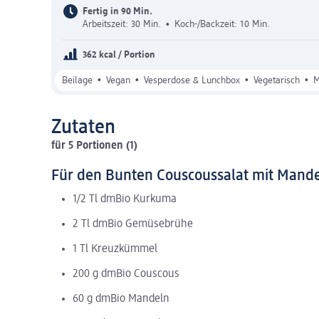
Fertig in 90 Min.
Arbeitszeit: 30 Min.
•
Koch-/Backzeit: 10 Min.
362 kcal / Portion
•
•
•
•
Beilage
Vegan
Vesperdose & Lunchbox
Vegetarisch
M
Zutaten
für 5 Portionen (1)
Für den Bunten Couscoussalat mit Mand
1/2 Tl dmBio Kurkuma
2 Tl dmBio Gemüsebrühe
1 Tl Kreuzkümmel
200 g dmBio Couscous
60 g dmBio Mandeln