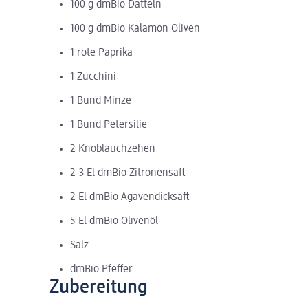
100 g dmBio Datteln
100 g dmBio Kalamon Oliven
1 rote Paprika
1 Zucchini
1 Bund Minze
1 Bund Petersilie
2 Knoblauchzehen
2-3 El dmBio Zitronensaft
2 El dmBio Agavendicksaft
5 El dmBio Olivenöl
Salz
dmBio Pfeffer
Zubereitung