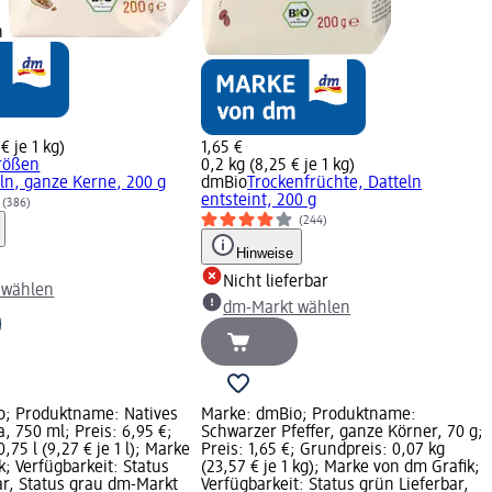
n
€ je 1 kg)
1,65 €
Größen
0,2 kg (8,25 € je 1 kg)
n, ganze Kerne, 200 g
dmBio
Trockenfrüchte, Datteln
entsteint, 200 g
(386)
(244)
Hinweise
Nicht lieferbar
 wählen
dm-Markt wählen
o; Produktname: Natives
Marke: dmBio; Produktname:
a, 750 ml; Preis: 6,95 €;
Schwarzer Pfeffer, ganze Körner, 70 g;
,75 l (9,27 € je 1 l); Marke
Preis: 1,65 €; Grundpreis: 0,07 kg
k; Verfügbarkeit: Status
(23,57 € je 1 kg); Marke von dm Grafik;
ar, Status grau dm-Markt
Verfügbarkeit: Status grün Lieferbar,