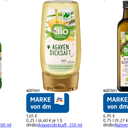
wählen
wählen
1,65 €
6,95 €
0,25 l (6,60 € je 1 l)
0,75 l (9,27 € 
 200 ml
dmBio
Agavendicksaft, 250 ml
dmBio
Native