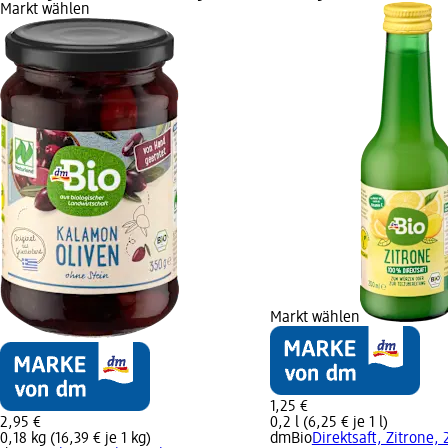
Markt wählen
Markt wählen
1,25 €
2,95 €
0,2 l (6,25 € je 1 l)
0,18 kg (16,39 € je 1 kg)
dmBio
Direktsaft, Zitrone,