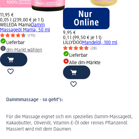
11,95 €
0,05 l (239,00 € je 1 l)
WELEDA Mama
Damm
Massageöl Mama, 50 ml
9,95 €
(175)
0,1 l (99,50 € je 1 l)
Lieferbar
LILLYDOO
Mandelöl, 100 ml
(28)
dm-Markt wählen
Lieferbar
Alle dm-Märkte
Dammmassage - so geht’s:
Für die Massage eignet sich ein spezielles Damm-Massageöl,
Kakaobutter, Olivenöl, Vitamin-E-Öl oder reines Pflanzenöl.
Massiert wird mit dem Daumen.