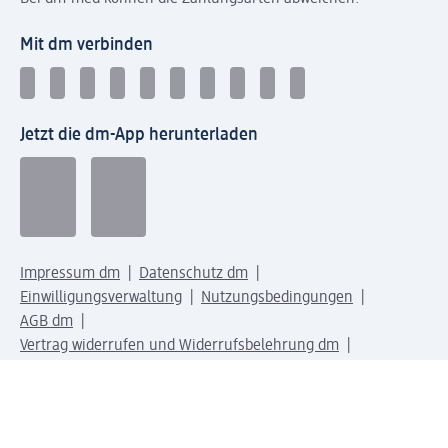
Mit dm verbinden
Jetzt die dm-App herunterladen
Impressum dm
Datenschutz dm
Einwilligungsverwaltung
Nutzungsbedingungen
AGB dm
Vertrag widerrufen und Widerrufsbelehrung dm
Streitschlichtung
Entsorgung und Rücknahme von Elektro-Altgeräten und
Batterien
Information zur Barrierefreiheit
Meldesystem