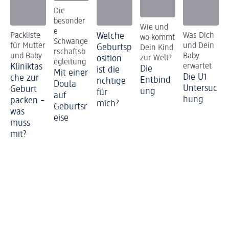
Die
besonder
Wie und
e
Packliste
Welche
Was Dich
wo kommt
Schwange
für Mutter
und Dein
Geburtsp
Dein Kind
rschaftsb
und Baby
Baby
osition
zur Welt?
egleitung
Kliniktas
erwartet
Die
ist die
Mit einer
Die U1
che zur
Entbind
richtige
Doula
Untersuc
Geburt
ung
für
auf
hung
packen –
mich?
Geburtsr
was
eise
muss
mit?