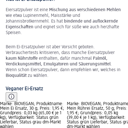
Eiersatzpulver ist eine
Mischung aus verschiedenen Mehlen
wie etwa Lupinenmehl, Maisstärke und
Johannisbrotkernmehl. Es hat
bindende und auflockernde
Eigenschaften
und eignet sich für süße wie auch herzhafte
Speisen.
Beim Ei-Ersatzpulver ist aber Vorsicht geboten.
Verbrauchertests kritisieren, dass manche Eiersatzpulver
kaum Nährstoffe
enthalten, dafür manchmal
Palmöl,
Verdickungsmittel, Emulgatoren und Säuerungsmittel
.
Wenn schon Eiersatzpulver, dann empfehlen wir, welches in
Bioqualität
zu wählen.
Veganer Ei-Ersatz
Marke: BIOVEGAN; Produktname:
Marke: BIOVEGAN; Produktnam
Mein Ei Ersatz, 30 g; Preis: 1,95 €;
Mein Rührei Ersatz, 50 g; Preis:
Grundpreis: 0,03 kg (65,00 € je 1
1,95 €; Grundpreis: 0,05 kg
kg); Verfügbarkeit: Status grün
(39,00 € je 1 kg); Verfügbarkeit:
Lieferbar, Status grau dm-Markt
Status grün Lieferbar, Status gr
wählen
dm-Markt wählen