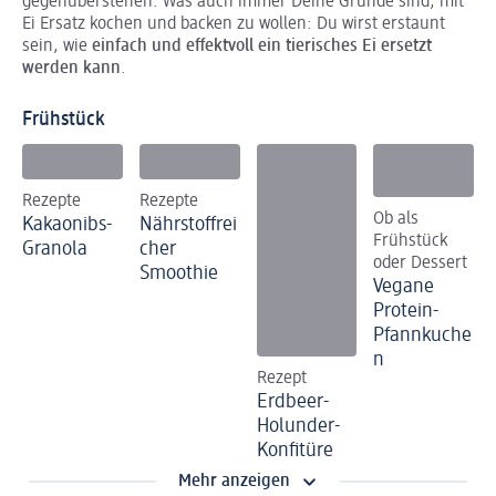
gegenüberstehen. Was auch immer Deine Gründe sind, mit
Ei Ersatz kochen und backen zu wollen: Du wirst erstaunt
sein, wie
einfach und effektvoll ein tierisches Ei ersetzt
werden kann
.
Frühstück
Rezepte
Rezepte
Ob als
Kakaonibs-
Nährstoffrei
Frühstück
Granola
cher
oder Dessert
Smoothie
Vegane
Protein-
Pfannkuche
n
Rezept
Erdbeer-
Holunder-
Konfitüre
Mehr anzeigen