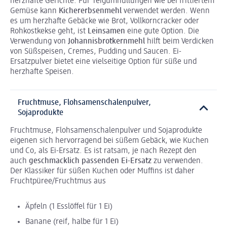
herzhafte Gerichte. Für Teigumhüllungen wie bei frittiertem
Gemüse kann
Kichererbsenmehl
verwendet werden. Wenn
es um herzhafte Gebäcke wie Brot, Vollkorncracker oder
Rohkostkekse geht, ist
Leinsamen
eine gute Option. Die
Verwendung von
Johannisbrotkernmehl
hilft beim Verdicken
von Süßspeisen, Cremes, Pudding und Saucen. Ei-
Ersatzpulver bietet eine vielseitige Option für süße und
herzhafte Speisen.
Fruchtmuse, Flohsamenschalenpulver,
Sojaprodukte
Fruchtmuse, Flohsamenschalenpulver und Sojaprodukte
eigenen sich hervorragend bei süßem Gebäck, wie Kuchen
und Co, als Ei-Ersatz. Es ist ratsam, je nach Rezept den
auch
geschmacklich passenden Ei-Ersatz
zu verwenden.
Der Klassiker für süßen Kuchen oder Muffins ist daher
Fruchtpüree/Fruchtmus aus
Äpfeln (1 Esslöffel für 1 Ei)
Banane (reif, halbe für 1 Ei)