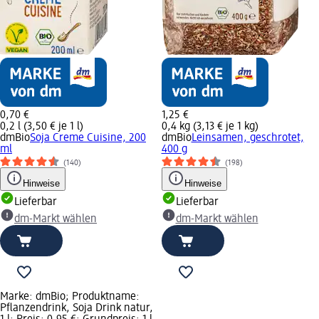
0,70 €
1,25 €
0,2 l (3,50 € je 1 l)
0,4 kg (3,13 € je 1 kg)
dmBio
Soja Creme Cuisine, 200
dmBio
Leinsamen, geschrotet,
ml
400 g
(140)
(198)
Hinweise
Hinweise
Lieferbar
Lieferbar
dm-Markt wählen
dm-Markt wählen
Marke: dmBio; Produktname:
Pflanzendrink, Soja Drink natur,