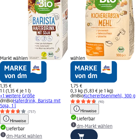
Markt wählen
wählen
1,35 €
1,75 €
1 l (1,35 € je 1 l)
0,3 kg (5,83 € je 1 kg)
+1 weitere Größe
dmBio
Kichererbsenmehl, 300 g
dmBio
Haferdrink, Barista mit
(90)
Soja, 1 l
Hinweise
(737)
Lieferbar
Hinweise
dm-Markt wählen
Lieferbar
dm-Markt wählen