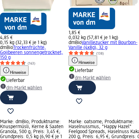
1,85 €
4,85 €
0,032 kg (57,81 € je 1 kg)
0,15 kg (32,33 € je 1 kg)
dmBio
Vanillezucker mit Bourbon-
dmBio
Trockenfrüchte,
Vanille (4x8g), 32 g
Gojibeeren sonnengetrocknet,
(138)
150 g
Hinweise
(163)
Lieferbar
Hinweise
dm-Markt wählen
Lieferbar
dm-Markt wählen
Marke: dmBio; Produktname:
Marke: oatsome; Produktname:
Knuspermüsli, Kerne & Saaten
Haselnussmus, "Happy Hazel"
Granola, 500 g; Preis: 3,45 €;
Feelgood Spreads, Haselnuss Kak
Grundpreis: 0,5 kg (6,90 € je 1
200 g; Preis: 6,95 €; Grundpreis: 