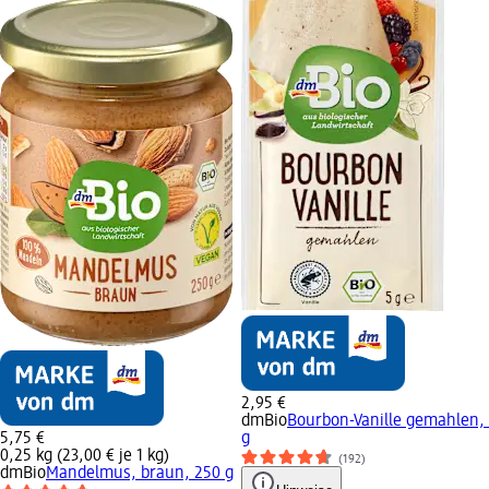
2,95 €
dmBio
Bourbon-Vanille gemahlen,
5,75 €
g
0,25 kg (23,00 € je 1 kg)
(192)
dmBio
Mandelmus, braun, 250 g