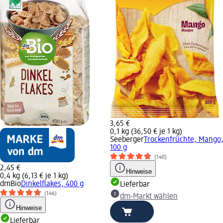
3,65 €
0,1 kg (36,50 € je 1 kg)
Seeberger
Trockenfrüchte, Mango
100 g
(140)
2,45 €
Hinweise
0,4 kg (6,13 € je 1 kg)
dmBio
Dinkelflakes, 400 g
Lieferbar
(146)
dm-Markt wählen
Hinweise
Lieferbar