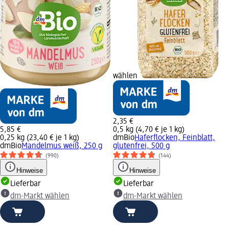
wählen
2,35 €
5,85 €
0,5 kg (4,70 € je 1 kg)
0,25 kg (23,40 € je 1 kg)
dmBio
Haferflocken, Feinblatt,
dmBio
Mandelmus weiß, 250 g
glutenfrei, 500 g
(990)
(144)
Hinweise
Hinweise
Lieferbar
Lieferbar
dm-Markt wählen
dm-Markt wählen