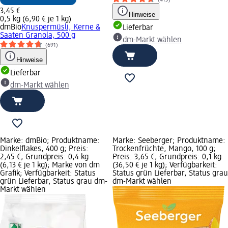
3,45 €
Hinweise
0,5 kg (6,90 € je 1 kg)
dmBio
Knuspermüsli, Kerne &
Lieferbar
Saaten Granola, 500 g
dm-Markt wählen
(691)
Hinweise
Lieferbar
dm-Markt wählen
Marke: dmBio; Produktname:
Marke: Seeberger; Produktname:
Dinkelflakes, 400 g; Preis:
Trockenfrüchte, Mango, 100 g;
2,45 €; Grundpreis: 0,4 kg
Preis: 3,65 €; Grundpreis: 0,1 kg
(6,13 € je 1 kg); Marke von dm
(36,50 € je 1 kg); Verfügbarkeit:
Grafik; Verfügbarkeit: Status
Status grün Lieferbar, Status grau
grün Lieferbar, Status grau dm-
dm-Markt wählen
Markt wählen