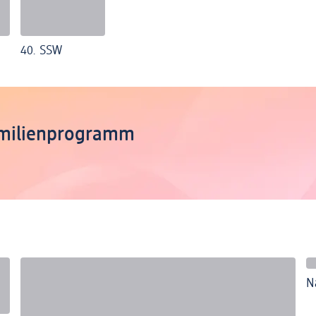
40. SSW
Familienprogramm
N