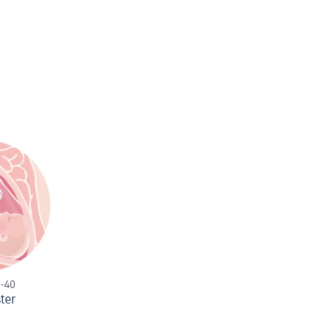
-40
ster